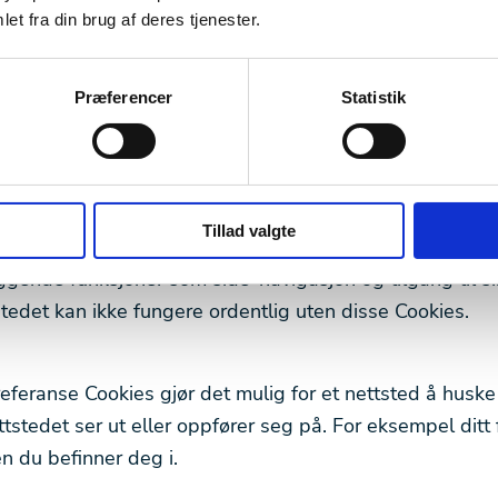
eller som de har samlet inn fra din bruk av deres tjenes
et fra din brug af deres tjenester.
utdypet hvilke Cookies som samles inn,deres formål og 
har tilgang til dem.
Præferencer
Statistik
ookies
Tillad valgte
dvendige Cookies hjelper med å gjøre et nettsted brukb
ggende funksjoner som side-navigasjon og tilgang til s
stedet kan ikke fungere ordentlig uten disse Cookies.
referanse Cookies gjør det mulig for et nettsted å husk
tstedet ser ut eller oppfører seg på. For eksempel ditt 
n du befinner deg i.