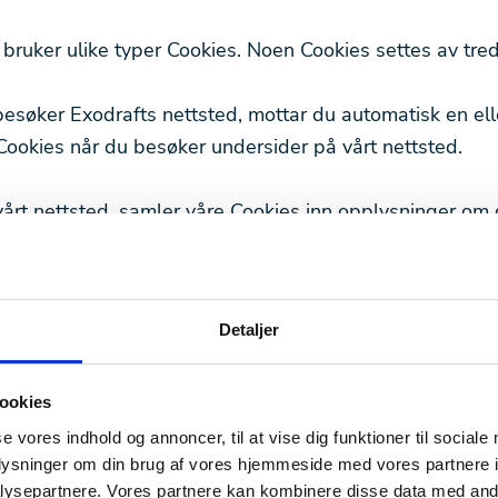
 bruker ulike typer Cookies. Noen Cookies settes av tred
esøker Exodrafts nettsted, mottar du automatisk en elle
ookies når du besøker undersider på vårt nettsted.
årt nettsted, samler våre Cookies inn opplysninger om 
kes deretter til å tilpasse og forbedre vårt innhold og 
 vises på siden. Hvis du ikke ønsker at det samles inn
ne Cookies og unngå videre bruk av nettstedet.
Detaljer
 til å tilpasse vårt innhold og annonser, til å vise deg f
 til å analysere vår trafikk. Vi deler også opplysninger
ookies
d våre partnere innen sosiale medier, annonseringspar
se vores indhold og annoncer, til at vise dig funktioner til sociale
oplysninger om din brug af vores hjemmeside med vores partnere i
. Våre partnere kan kombinere disse dataene med andr
ysepartnere. Vores partnere kan kombinere disse data med andr