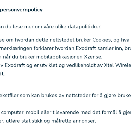
 personvernpolicy
an du lese mer om våre ulike datapolitikker.
se om hvordan dette nettstedet bruker Cookies, og hva d
erklæringen forklarer hvordan Exodraft samler inn, bru
n når du bruker mobilapplikasjonen Xzense.
v Exodraft og er utviklet og vedlikeholdt av Xtel Wire
t.
ekstfiler som kan brukes av nettsteder for å gjøre bruk
 computer, mobil eller tilsvarende med det formål å gj
er, utføre statistikk og målrette annonser.