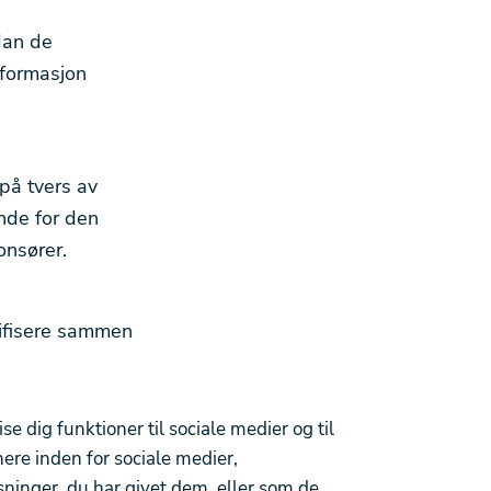
dan de
nformasjon
på tvers av
nde for den
onsører.
ssifisere sammen
e dig funktioner til sociale medier og til
ere inden for sociale medier,
inger, du har givet dem, eller som de