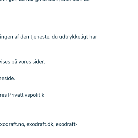
.
ringen af den tjeneste, du udtrykkeligt har
ises på vores sider.
meside.
s Privatlivspolitik.
odraft.no, exodraft.dk, exodraft-