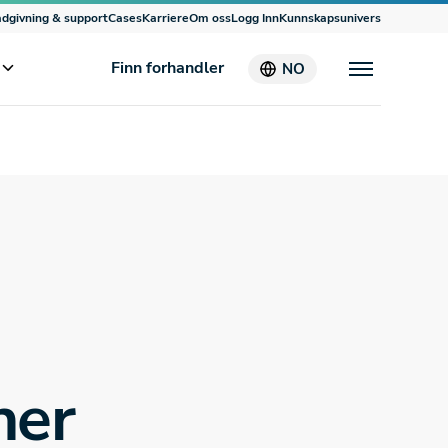
dgivning & support
Cases
Karriere
Om oss
Logg Inn
Kunnskapsunivers
Finn forhandler
NO
her