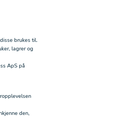
isse brukes til.
ker, lagrer og
less ApS på
eropplevelsen
enkjenne den,