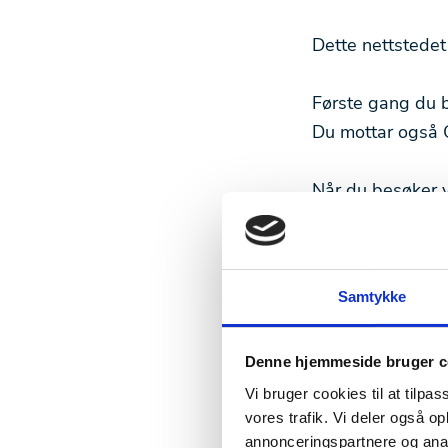
Dette nettstedet
Første gang du b
Du mottar også C
Når du besøker v
opplysningene bru
av annonsene som
bør du slette di
Samtykke
Vi bruker Cookies
sosiale medier og
Denne hjemmeside bruger c
vårt nettsted me
Vi bruger cookies til at tilpas
vores trafik. Vi deler også 
analysepartnere
annonceringspartnere og anal