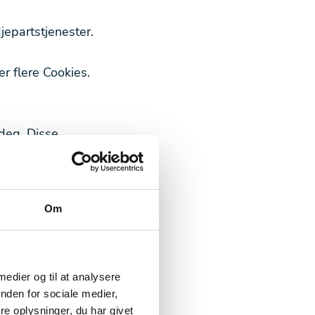
jepartstjenester.
r flere Cookies.
deg. Disse
til å øke verdien
 opplysninger,
Om
unksjoner for
 om din bruk av
tnere og
 medier og til at analysere
nden for sociale medier,
e opplysninger
e oplysninger, du har givet