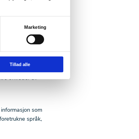
ter.
hvilke
Marketing
Tillad alle
art ved å
ikre områder av
e informasjon som
foretrukne språk,