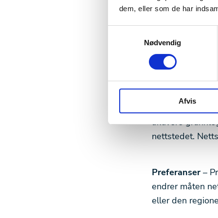
du har gitt dem, 
dem, eller som de har indsaml
Nedenfor har vi 
Samtykkevalg
tredjeparter som 
Nødvendig
Kategorier av C
Afvis
Nødvendig
– Nø
aktivere grunnle
nettstedet. Nett
Preferanser
– P
endrer måten net
eller den regione