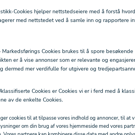
istikk-Cookies hjelper nettstedseiere med å forstå hvor
gerer med nettstedet ved å samle inn og rapportere i
– Markedsførings Cookies brukes til å spore besøkende 
ikten er å vise annonser som er relevante og engasjere
og dermed mer verdifulle for utgivere og tredjepartsann
Uklassifiserte Cookies er Cookies vi er i ferd med å kla
ne av de enkelte Cookies.
cookies til at tilpasse vores indhold og annoncer, til at vis
oplysninger om din brug af vores hjemmeside med vores partn
 Vores partnere kan kombinere disse data med andre oplysn