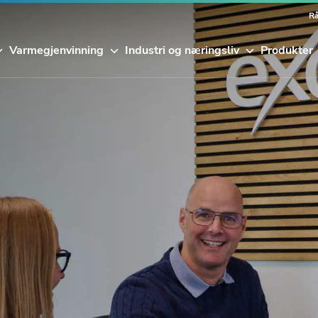
Rå
Varmegjenvinning
Industri og næringsliv
Produkter