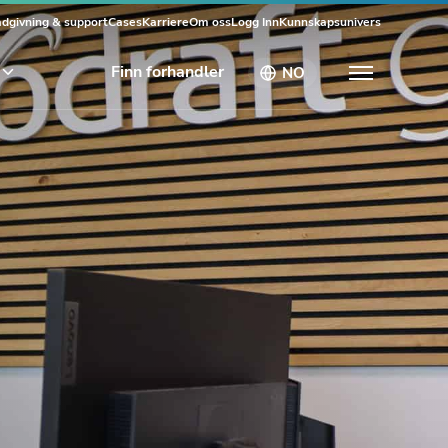
dgivning & support
Cases
Karriere
Om oss
Logg Inn
Kunnskapsunivers
Finn forhandler
NO