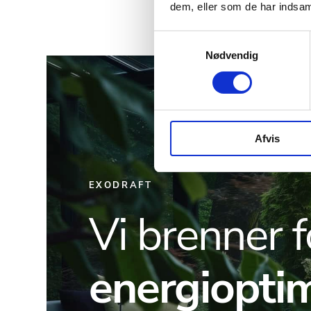
dem, eller som de har indsaml
Samtykkevalg
Nødvendig
Afvis
EXODRAFT
Vi brenner f
energioptim