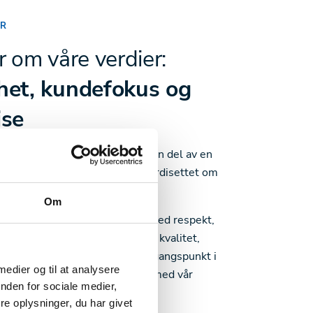
ER
r om våre verdier:
het, kundefokus og
ise
el av Exodraft, blir du samtidig en del av en
lle arbeider ut fra det samme verdisettet om
defokus og ekspertise.
Om
 behandler hverandre og andre med respekt,
nelt og aldri går på akkord med kvalitet,
tegritet. I tillegg tar vi alltid utgangspunkt i
 medier og til at analysere
esifikke behov og beriker dem med vår
nden for sociale medier,
p.
e oplysninger, du har givet