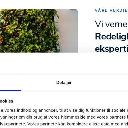
VÅRE VERDI
Vi verne
Redelig
ekspert
Når du blir en d
kultur hvor vi a
redelighet, kun
Detaljer
Det betyr at vi
opptrer profesjo
ookies
service og vår in
se vores indhold og annoncer, til at vise dig funktioner til sociale
våre kunders sp
oplysninger om din brug af vores hjemmeside med vores partnere i
ekspertkunnska
ysepartnere. Vores partnere kan kombinere disse data med andr