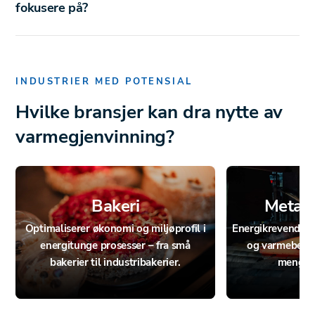
fokusere på?
INDUSTRIER MED POTENSIAL
Hvilke bransjer kan dra nytte av
varmegjenvinning?
Bakeri
Metall
Optimaliserer økonomi og miljøprofil i
Energikrevende p
energitunge prosesser – fra små
og varmebehan
bakerier til industribakerier.
mengder