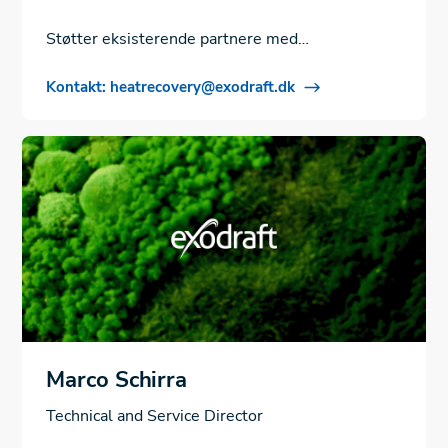
Støtter eksisterende partnere med
dokumentasjon, tilbud og intern
Kontakt: heatrecovery@exodraft.dk
ordrebehandling.
Marco Schirra
Technical and Service Director