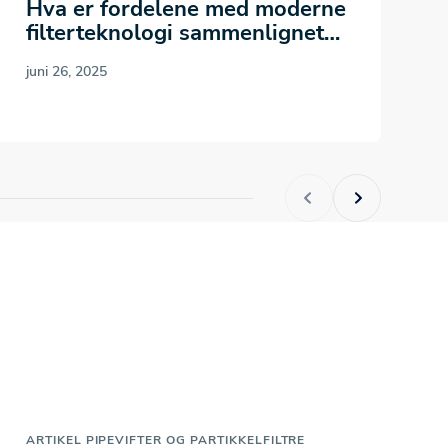
Hva er fordelene med moderne
R
filterteknologi sammenlignet
H
med tradisjonelle løsninger
e
juni 26, 2025
for…
j
ARTIKEL
PIPEVIFTER OG PARTIKKELFILTRE
A