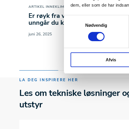
dem, eller som de har indsaml
ARTIKEL
INNEKLIMA OG HELSE
Er røyk fra vedovn farlig? – Slik
Samtykkevalg
unngår du kullos og…
Nødvendig
juni 26, 2025
Afvis
LA DEG INSPIRERE HER
Les om tekniske løsninger o
utstyr