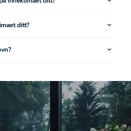
 inneklimaet ditt?
maet ditt?
ovn?