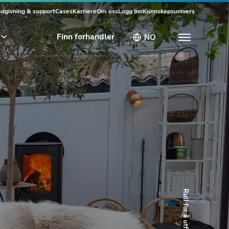
dgivning & support
Cases
Karriere
Om oss
Logg Inn
Kunnskapsunivers
Finn forhandler
NO
Rull for å utforske