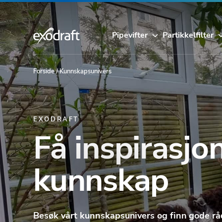
Pipevifter
Partikkelfilter
Forside
/
Kunnskapsunivers
EXODRAFT
Få inspirasjo
kunnskap
Besøk vårt kunnskapsunivers og finn gode råd