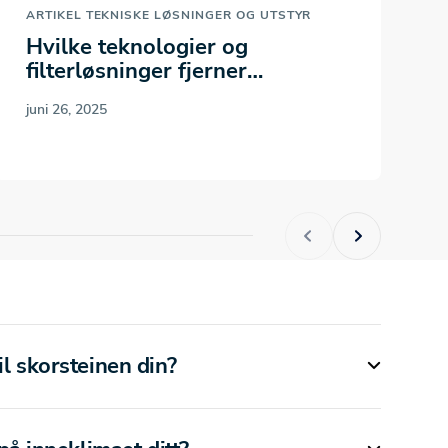
ARTIKEL
TEKNISKE LØSNINGER OG UTSTYR
A
Hvilke teknologier og
T
filterløsninger fjerner
H
røykpartikler effektivt?
p
juni 26, 2025
g
j
il skorsteinen din?