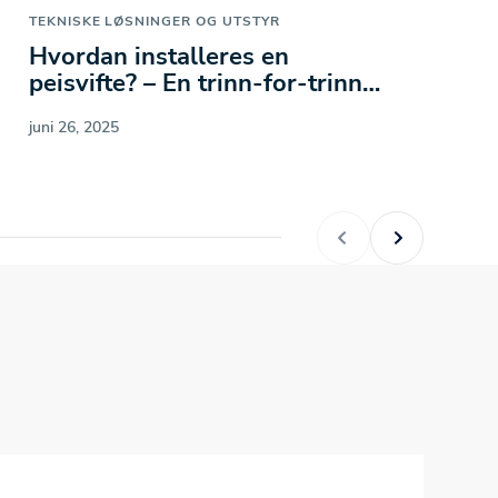
H
TEKNISKE LØSNINGER OG UTSTYR
t
Hvordan installeres en
peisvifte? – En trinn-for-trinn
j
guide til montering av…
juni 26, 2025