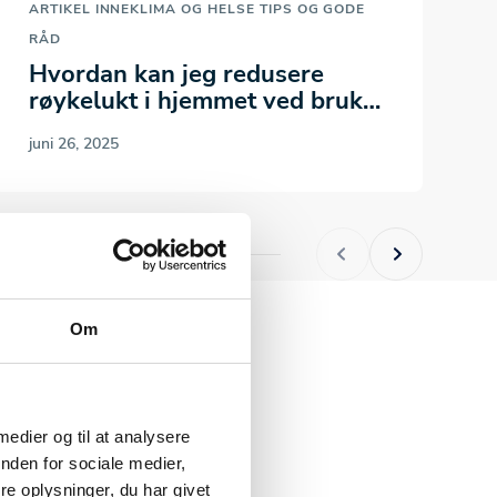
ARTIKEL
INNEKLIMA OG HELSE
TIPS OG GODE
A
RÅD
O
Hvordan kan jeg redusere
røykelukt i hjemmet ved bruk
av vedovn…
juni 26, 2025
j
Om
 medier og til at analysere
nden for sociale medier,
e oplysninger, du har givet