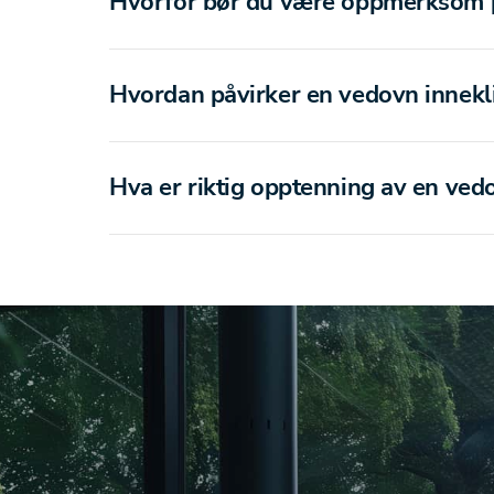
Hvorfor bør du være oppmerksom på
Hvordan påvirker en vedovn innekli
Hva er riktig opptenning av en ved