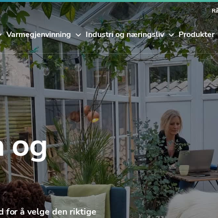
Rå
Varmegjenvinning
Industri og næringsliv
Produkter
n og
 for å velge den riktige