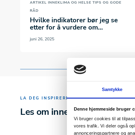
ARTIKEL
INNEKLIMA OG HELSE
TIPS OG GODE
RÅD
Hvilke indikatorer bør jeg se
etter for å vurdere om
røykluktreduksjonen…
juni 26, 2025
Samtykke
LA DEG INSPIRERE HER
Les om inneklima og helse
Denne hjemmeside bruger c
Vi bruger cookies til at tilpas
vores trafik. Vi deler også 
annonceringspartnere og anal