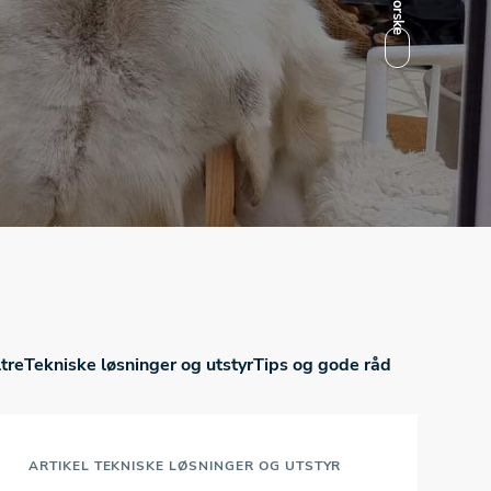
ltre
Tekniske løsninger og utstyr
Tips og gode råd
ARTIKEL
TEKNISKE LØSNINGER OG UTSTYR
A