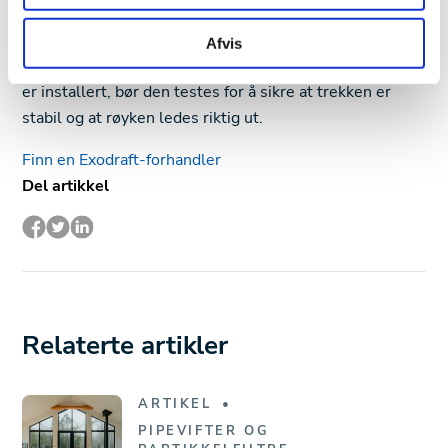
bør elektrisk tilkobling alltid overlates til en autorisert
installatør. Feilmontering kan føre til ustabil drift,
Afvis
redusert ytelse eller i verste fall brannfare. Når viften
er installert, bør den testes for å sikre at trekken er
stabil og at røyken ledes riktig ut.
Finn en Exodraft-forhandler
Del artikkel
Relaterte artikler
ARTIKEL
PIPEVIFTER OG