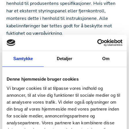
henhold til produsentens spesifikasjoner. Hvis viften
har et eksternt styringspanel eller fjernkontroll,
monteres dette i henhold til instruksjonene. Alle
kabelinnføringer bør tettes godt for å beskytte mot
fuktighet og værpåvirkning.
Testing og justering
Når viften er på plass, slår du den på og kontrollerer at
Samtykke
Detaljer
Om
den fungerer som den skal. Dersom viften har
justerbare hastigheter, bør du teste de ulike
innstillingene for å finne den optimale trekkstyrken for
Denne hjemmeside bruger cookies
din skorstein. Sjekk også at røyken ledes ut på riktig
Vi bruger cookies til at tilpasse vores indhold og
måte, og at det ikke er tegn til tilbakeslag av røyk inn i
annoncer, til at vise dig funktioner til sociale medier og til
boligen.
at analysere vores trafik. Vi deler også oplysninger om
din brug af vores hjemmeside med vores partnere inden
Sikkerhetssjekk og vedlikeholdsrutiner
for sociale medier, annonceringspartnere og
Etter installasjon er det viktig å forsikre seg om at
analysepartnere. Vores partnere kan kombinere disse
viften sitter godt fast og fungerer stabilt. Du bør også