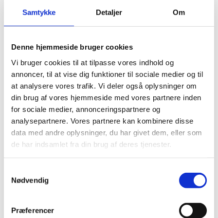
Samtykke
Detaljer
Om
Denne hjemmeside bruger cookies
Vi bruger cookies til at tilpasse vores indhold og
annoncer, til at vise dig funktioner til sociale medier og til
at analysere vores trafik. Vi deler også oplysninger om
din brug af vores hjemmeside med vores partnere inden
for sociale medier, annonceringspartnere og
analysepartnere. Vores partnere kan kombinere disse
data med andre oplysninger, du har givet dem, eller som
de har indsamlet fra din brug af deres tjenester.
Velg riktig løsning for ditt
behov
Samtykkevalg
Nødvendig
Hvilken teknologi som passer best, avhenger av hvor
problemet ligger. For hjem med høy eksponering for
Præferencer