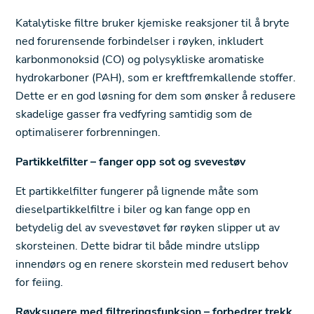
Katalytiske filtre bruker kjemiske reaksjoner til å bryte
ned forurensende forbindelser i røyken, inkludert
karbonmonoksid (CO) og polysykliske aromatiske
hydrokarboner (PAH), som er kreftfremkallende stoffer.
Dette er en god løsning for dem som ønsker å redusere
skadelige gasser fra vedfyring samtidig som de
optimaliserer forbrenningen.
Partikkelfilter – fanger opp sot og svevestøv
Et partikkelfilter fungerer på lignende måte som
dieselpartikkelfiltre i biler og kan fange opp en
betydelig del av svevestøvet før røyken slipper ut av
skorsteinen. Dette bidrar til både mindre utslipp
innendørs og en renere skorstein med redusert behov
for feiing.
Røyksugere med filtreringsfunksjon – forbedrer trekk