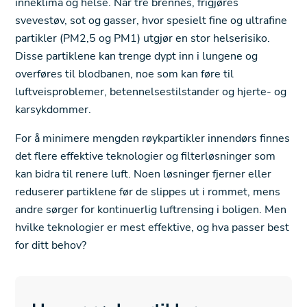
inneklima og helse. Når tre brennes, frigjøres
svevestøv, sot og gasser, hvor spesielt fine og ultrafine
partikler (PM2,5 og PM1) utgjør en stor helserisiko.
Disse partiklene kan trenge dypt inn i lungene og
overføres til blodbanen, noe som kan føre til
luftveisproblemer, betennelsestilstander og hjerte- og
karsykdommer.
For å minimere mengden røykpartikler innendørs finnes
det flere effektive teknologier og filterløsninger som
kan bidra til renere luft. Noen løsninger fjerner eller
reduserer partiklene før de slippes ut i rommet, mens
andre sørger for kontinuerlig luftrensing i boligen. Men
hvilke teknologier er mest effektive, og hva passer best
for ditt behov?