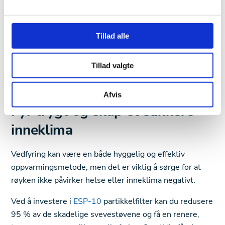
pipebrannrisiko
ESP-10 reduserer oppbyggingen av tjære og sot, noe
som minsker risikoen for pipebrann.
Tillad alle
✅ Forbedrer varmeutnyttelsen og fyringsøkonomien
Tillad valgte
Renere forbrenning gir bedre varmeeffekt og lavere
vedforbruk, noe som sparer deg penger.
Afvis
Fyr trygt og skap et sunnere
inneklima
Vedfyring kan være en både hyggelig og effektiv
oppvarmingsmetode, men det er viktig å sørge for at
røyken ikke påvirker helse eller inneklima negativt.
Ved å investere i
ESP-10
partikkelfilter kan du redusere
95 % av de skadelige svevestøvene og få en renere,