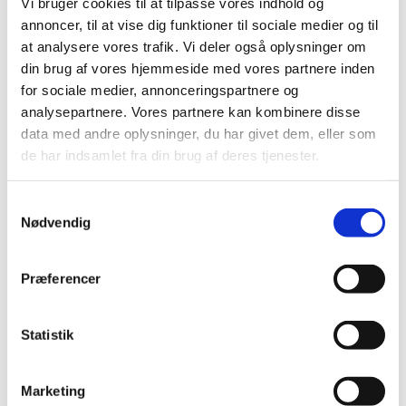
Vi bruger cookies til at tilpasse vores indhold og
svevestøv og skadelige partikler er å installere et
ESP-
annoncer, til at vise dig funktioner til sociale medier og til
10 partikkelfilter.
at analysere vores trafik. Vi deler også oplysninger om
din brug af vores hjemmeside med vores partnere inden
ESP-10: Den mest effektive løsningen for renere
for sociale medier, annonceringspartnere og
vedfyring
analysepartnere. Vores partnere kan kombinere disse
data med andre oplysninger, du har givet dem, eller som
ESP-10
er et avansert elektrostatisk partikkelfilter som
de har indsamlet fra din brug af deres tjenester.
fanger opp og reduserer 95 % av de skadelige
svevestøvene som ellers ville slippes ut i luften.
Samtykkevalg
✅ Reduserer svevestøv og forbedrer luftkvaliteten
Nødvendig
ESP-10 bruker elektrostatisk ladning til å binde sot- og
askeartikler, slik at de ikke slipper ut i atmosfæren.
Præferencer
✅ Enkel montering og automatisk drift
Filteret monteres direkte på røykkanalen eller
Statistik
skorsteinen og krever minimalt vedlikehold.
Marketing
✅ Forhindrer sotavleiringer og reduserer