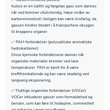
Kullos er en luktfri og fargeløs gass som dannes
når ved brenner ufullstendig. Høye nivåer av
karbonmonoksid i boligen kan være livsfarlig, da
gassen hindrer blodet i å transportere oksygen
til kroppens organer.
✅ PAH-forbindelser (polysykliske aromatiske
hydrokarboner)
Disse kjemiske forbindelsene dannes når
organiske materialer brenner ved lave
temperaturer. PAH er kjent for å være
kreftfremkallende og kan være skadelig ved
langvarig eksponering.
✅ Flyktige organiske forbindelser (VOCer)
VOCer inkluderer gasser som formaldehyd og
benzen, som kan føre til hodepine, svimmelhet
og irritasjon i øyne og luftveier.