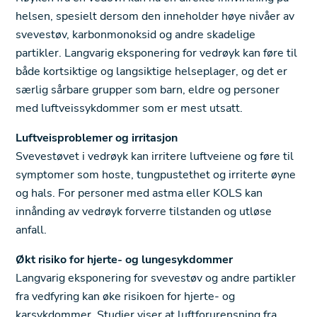
helsen, spesielt dersom den inneholder høye nivåer av
svevestøv, karbonmonoksid og andre skadelige
partikler. Langvarig eksponering for vedrøyk kan føre til
både kortsiktige og langsiktige helseplager, og det er
særlig sårbare grupper som barn, eldre og personer
med luftveissykdommer som er mest utsatt.
Luftveisproblemer og irritasjon
Svevestøvet i vedrøyk kan irritere luftveiene og føre til
symptomer som hoste, tungpustethet og irriterte øyne
og hals. For personer med astma eller KOLS kan
innånding av vedrøyk forverre tilstanden og utløse
anfall.
Økt risiko for hjerte- og lungesykdommer
Langvarig eksponering for svevestøv og andre partikler
fra vedfyring kan øke risikoen for hjerte- og
karsykdommer. Studier viser at luftforurensning fra