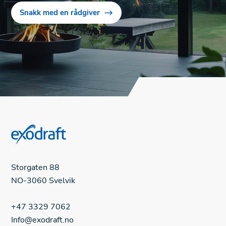
Snakk med en rådgiver
Storgaten 88
NO-3060 Svelvik
+47 3329 7062
Info@exodraft.no