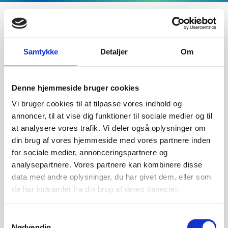
Samtykke
Detaljer
Om
Forside
/
Romania
Storgaten 88
NO-3060 Svelvik
Denne hjemmeside bruger cookies
Vi bruger cookies til at tilpasse vores indhold og
+47 3329 7062
annoncer, til at vise dig funktioner til sociale medier og til
Info@exodraft.no
at analysere vores trafik. Vi deler også oplysninger om
din brug af vores hjemmeside med vores partnere inden
for sociale medier, annonceringspartnere og
analysepartnere. Vores partnere kan kombinere disse
data med andre oplysninger, du har givet dem, eller som
Produkter
de har indsamlet fra din brug af deres tjenester.
Samtykkevalg
Aktører
Nødvendig